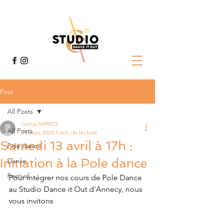
Post
All Posts
contact499872
All Posts
27 mars 2024
1 min de lecture
Samedi 13 avril à 17h :
Pole dance
Initiation à la Pole dance
Danse
Festival
Pour intégrer nos cours de Pole Dance 
au Studio Dance it Out d'Annecy, nous 
vous invitons 